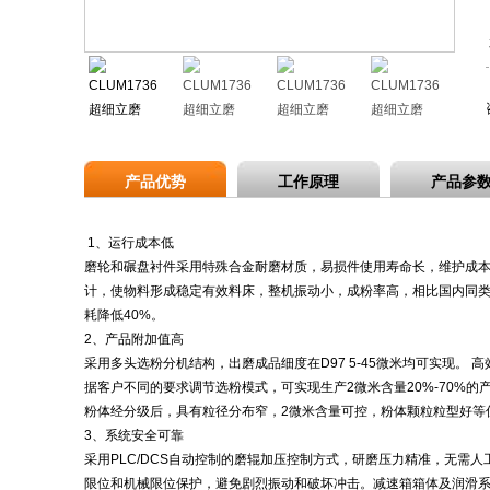
产品优势
工作原理
产品参
1、运行成本低
磨轮和碾盘衬件采用特殊合金耐磨材质，易损件使用寿命长，维护成
计，使物料形成稳定有效料床，整机振动小，成粉率高，相比国内同类
耗降低40%。
2、产品附加值高
采用多头选粉分机结构，出磨成品细度在D97 5-45微米均可实现。 
据客户不同的要求调节选粉模式，可实现生产2微米含量20%-70%的
粉体经分级后，具有粒径分布窄，2微米含量可控，粉体颗粒粒型好等
3、系统安全可靠
采用PLC/DCS自动控制的磨辊加压控制方式，研磨压力精准，无需
限位和机械限位保护，避免剧烈振动和破坏冲击。减速箱箱体及润滑