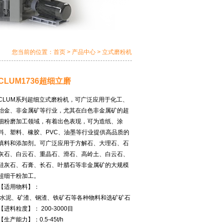
您当前的位置：
首页
>
产品中心
>
立式磨粉机
CLUM1736超细立磨
CLUM系列超细立式磨粉机，可广泛应用于化工、
冶金、非金属矿等行业，尤其在白色非金属矿的超
细粉磨加工领域，有着出色表现，可为造纸、涂
料、塑料、橡胶、PVC、油墨等行业提供高品质的
填料和添加剂。可广泛应用于方解石、大理石、石
灰石、白云石、重晶石、滑石、高岭土、白云石、
硅灰石、石膏、长石、叶腊石等非金属矿的大规模
超细干粉加工。
【适用物料】：
水泥、矿渣、钢渣、铁矿石等各种物料和选矿矿石
【进料粒度】：
200-3000目
【生产能力】：
0.5-45t/h